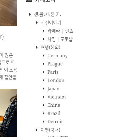
생.활.사.진.가.
사진이야기
카메라 | 렌즈
r)
사진 | 포토샵
여행(해외)
이 많은
Germany
쟁터로 바
Prague
집안이 조용
Paris
에 집안을
London
침대를 두고
Japan
잠에 빠진
Vietnam
 부러웠나보
China
 보았다.
Brazil
 하는 콜라
 빼앗기고
Detroit
CAN..
여행(국내)