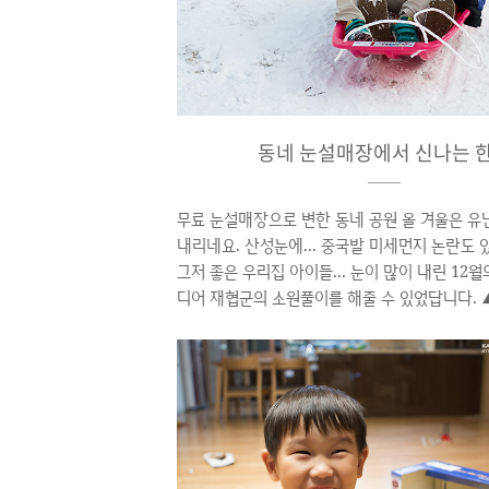
동네 눈설매장에서 신나는 
무료 눈설매장으로 변한 동네 공원 올 겨울은 유
내리네요. 산성눈에... 중국발 미세먼지 논란도
그저 좋은 우리집 아이들... 눈이 많이 내린 12월
디어 재협군의 소원풀이를 해줄 수 있었답니다. 
유독 좋아하는 준우군 ▲ 아빠표 개썰매(?) 타고
도 아빠표 개썰매(?)에 탑승 ▲ 재협군표 개썰매
우군 아빠의 체력이 다해갈 무렵 알아서 자기내
효자 녀석들.. ㅠㅠ ▲ 공원에 무료 개장한 작은
내눈에 보인게 있으니 바로 공원의 작은 동산. 오
끝이다. 하지만 아이들은 무섭답니다... "남자가
어쩌냐" (니들이 여기서 타야 아빠가 편하다!) 