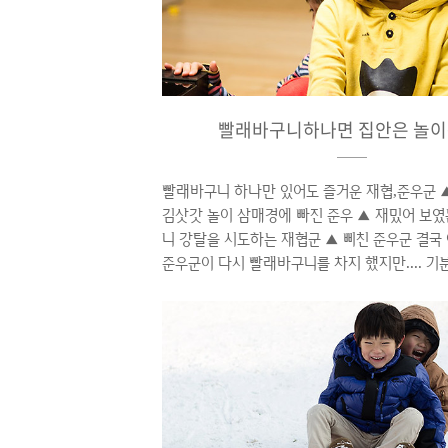
빨래바구니하나면 집안은 놀이
빨래바구니 하나만 있어도 즐거운 재협,준우군 
김삿갓 놀이 삼매경에 빠진 준우 ▲ 재밌어 보
니 강탈을 시도하는 재협군 ▲ 삐친 준우군 결국
준우군이 다시 빨래바구니를 차지 했지만.... 기
메다로... ▲ 다시 의좋은 형제로 둘이 할 수 있
발견하고 급 기분 좋아진 형제들 ▲ 빨래바구니
역시 썰매놀이가 제일 재밌어~~ 애들은 빨래바
때를 보냈지만 엄마는 빨래 널기를 포기하였고 아
STAR 보는 것을 포기 했다는 것이 함정.... | CA
Mark III | CANON EF 24-70mm F2.8/L | 2
사진의 저작권은 본인에게 있으며 편집 및 상업..