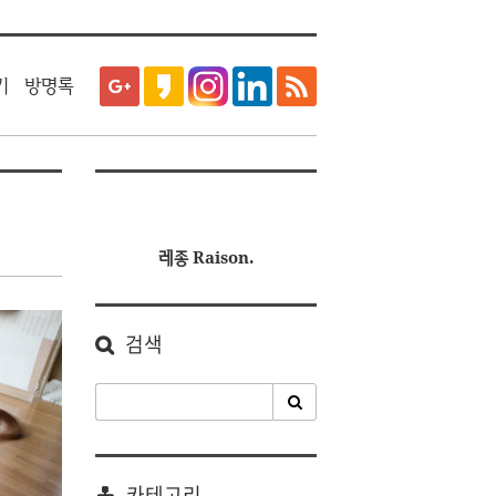
티스토리툴바
기
방명록
레종 Raison.
검색
카테고리