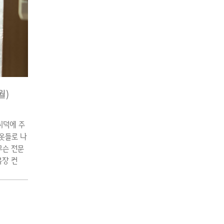
 △ 꽃 향
월)
씨덕에 주
옷들로 나
무슨 전문
복장 컨
 아빠는 생
 제일 좋
EF 24-
본인에게 있