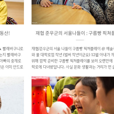
동산!
재협 준우군의 서울나들이 : 구름빵 픽쳐
▲ 빨래바구니로
재협/준우군의 서울 나들이 구름빵 픽쳐플레이 @ 예술
였는지 빨래바구
와 물 대학로점 작년 (벌써 작년이군요) 12월 아내가
 아빠의 중재로
위해 깜짝 준비한 구름빵 픽쳐플레이를 보러 오랜만에 
분은 이미 안드로
학로에 다녀왔답니다. 사실 문화 생활과는 거리가 먼 
는 새로운 놀이를
와서 픽쳐플레이가 무엇인지도 몰랐다는... 뮤지컬인줄
 놀이의 최고봉
들이 볼 수 있을까 하고 갔다가... 그림자 놀이 + 인형 놀
구니로 즐거운 한
극 뭐 이런 것이 더군요.. ▲ 대학로에 주차하기는 무리
빠는 K-POP
아 창경궁 주차장에 차를 주차하고 걸어서 대학로로 
NON EOS 5D
다. 변덕심한 준우군 기분도 GOOD ▲ 드디어 예술극
013.12.8 | ※
물 도착 ▲ 예매표 구입 완료! 구름빵표를 보자 자기 
라고 하는 재협군... (근데 몇일은 굶은 애처럼 사진이 