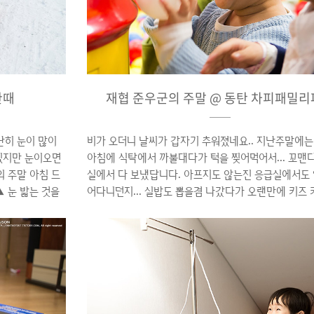
ㅠ) ▲ 공연 시작..
한때
재협 준우군의 주말 @ 동탄 차피패밀
난히 눈이 많이
비가 오더니 날씨가 갑자기 추워졌네요.. 지난주말에
 있지만 눈이오면
아침에 식탁에서 까불대다가 턱을 찢어먹어서... 꼬맨
의 주말 아침 드
실에서 다 보냈답니다. 아프지도 않는진 응급실에서도
▲ 눈 밟는 것을
어다니던지... 실밥도 뽑을겸 나갔다가 오랜만에 키즈 
 출발 ▲ 재협군
렀답니다. ▲ 유난히 곱게 물든 아파트의 단풍 날씨가
(?)도 재밌는 준
워서 그런지 올해 단풍색은 정말 예술이네요 | CANON
들 끼리 끌어주는
5D Mark III | CANON EF 24-70mm F2.8/L | 20
 눈썰매장 이 때
| ※ 사진의 저작권은 본인에게 있으며 편집 및 상업적
~ 저거면 고생
용을 금지합니다.
 이게 무서우면
징징거리는 아이