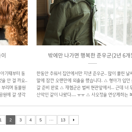
시 쉬기도 하고 (준우군 입술의 점은 점점 커지고 있다..)
 녀석으로 준비했
기..
 재협군 이미 알
들이
밖에만 나가면 행복한 준우군(2년 6개
 아기때부터 동
한동안 추워서 집안에서만 지낸 준우군.. 많이 풀린 날
을 안 걸 까요..
말에 잠깐 오랜만에 외출을 했습니다. △ 형아가 입던 
 부리며 동물원
갈 준비 완료 △ 재협군은 벌써 현관앞에서... 근데 너 
공원에 갈 생각
산악인 같이 나왔다.... ㅠㅠ △ 사오정을 연상케하는 
챠니즘으로 블로그
셉.. 그래 니가 말을 안듣는게 아니라... 사오정이라고
군과 협상에 들어
각하는게 편하겠다... △ 엄마손 잡고 걷는게 세상에서
협상은 잘 마무
은 준우군.. | CANON EOS 5D Mark III | CANON 
1
2
3
4
5
···
13
카페 검색에 들
70mm F2.8/L | 2013.2.28 | ※ 사진의 저작권은 
.. 드디어 도
으며 편집 및 상업적용도의 사용을 금지합니다.