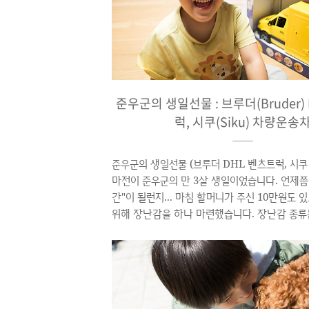
들..
준우군의 생일선물 : 브루더(Bruder)
럭, 시쿠(Siku) 차량운송
준우군의 생일선물 (브루더 DHL 벤츠트럭, 시쿠
마전이 준우군의 만 3살 생일이었습니다. 언제쯤
간"이 될런지... 마침 할머니가 주신 10만원도 
위해 장난감을 하나 마련했습니다. 장난감 종류
이 자다가도 벌떡 깨는 자동차 그것도 아주 대
다. 마트의 1~2만원대 중국산 장난감은 1시간
리는 녀석들인지라 튼튼하기로 소문난 독일제로 
자동차를 보자 세상을 다갖은 것처럼 환한 웃음
아빠 보고도 이리 웃어 좀 봐라.. ▲ 드디어 개봉