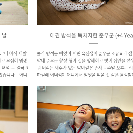
 날
애견 방석을 독차지한 준우군 (+4 Yea
. "너 아직 세발
콜라 방석을 빼앗아 버린 욕심쟁이 준우군 소유욕과 샘
라고 무심히 넘겼
막내 준우군 항상 형아 것을 방해하고 뺏어 집안을 전
석..... 결국 5
꿔 버리는 재주가 있는 악마같은 존재... 주말 오후... 
했습니다... 어디
하길래 이녀석이 어디에서 말썽을 피울 것 같은 불길함
헬멧도 구입...
둘러 보다 그 풍경에... 실소를 금치 못하였다... 편한 
같네요... 벌
좁디 좁은 콜라(닥스훈트)의 방석에 몸을 구겨 넣고 낮
으로 첫 라이딩 시
준우군.... 그곳에서 편하게 낮잠을 자는 콜라가 무척
가 되어 사는게
다... 나중에 크면 놀려줄 생각에 사진으로 기록을 남겨
 ▲ 브레이크 기
▲ 애견 방석에서 낮잠에 빠져 버린 준우군 ▲ 황당해
겨(?) 연 날리
▲ 그 모습을 침대에서 즐기고 있던 재협군 ▲ 자기 집
방황하는 콜라 ▲ 결국 따뜻한 햇볕에 자리 잡은 콜라 | 