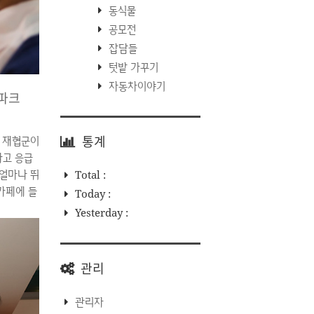
동식물
공모전
잡담들
텃밭 가꾸기
자동차이야기
리파크
통계
는 재협군이
다고 응급
 얼마나 뛰
Total :
카페에 들
Today :
 변덕스러
Yesterday :
 EOS
13.11.09
용도의 사
관리
관리자