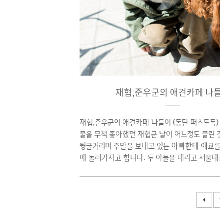
지 참견을 시작한 재협군 재협군 삐질까봐 다른
지만, 보관해 놓고 1주일 뒤에 줬답니다. 그런데
고 있었더군요. 아빠..
재협,준우군의 애견카페 나
재협,준우군의 애견카페 나들이 (동탄 퍼스트독)
물을 무척 좋아했던 재협군 날이 어느정도 풀린 것
뒹굴거리며 주말을 보내고 있는 아빠한테 애교를
에 놀러가자고 합니다. 두 아들을 데리고 서울대
을 하니 확 잠이 깨더군요.. 안그래도 요즘 귀
업데이트도 안하고 있는데 말이죠... 결국 재협
갑니다. 아빠의 꼼수로 멍멍이 보러가는 것으로 
리되었죠.. 스맛폰으로 집에서 제일 가까운 애견
어갑니다. 그러고 보니 애견카페 근 10년만이네요