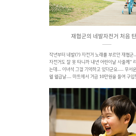
재협군의 네발자전거 처음 탄
작년부터 네발(?) 자전거 노래를 부르던 재협군..
자전거도 잘 못 타니까 내년 어린이날 사줄께" 
는데... 이녀석 그걸 기억하고 있더군요..... 무서운 녀
월 월급날.... 마트에서 거금 10만원을 들여 구입
서 봤는지.... 헬멧을 꼭써야한다고 우겨.... 안전 
그런데... 헬멧 보다는 무릎보호대가 더 필요할 것 
써... 무릎 몇번 까졌다는... 세상을 다가진 표정
작! ▲ 제법 잘타는 재협군 역시 조금 버티다 때
좋은 듯 합니다. ▲ 슬슬 스피드를 즐기는 재협군
술 터득 중 ▲ 주말 이른 아침 아이들 성화에 못이
러 나온 아버지.. 오 연 ..