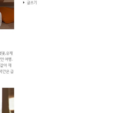
글쓰기
벚꽃,유채
던 여행.
 같아 재
 약간은 급
을 기다리
를 점령한
. ㅠㅠ
 정말 저럴
배가 신기한
힘들어 잠