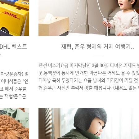
 DHL 벤츠트
재협, 준우 형제의 거제 여행기..
차
펜션 비수기요금 마지막날인 3월 30일 다녀온 거제도 
꽃,동백꽃이 동시에 만개한 아름다운 거제도 볼 수 있었
 차량운송차) 얼
더이상 묵혀 두었다가는 요즘 날씨와 괴리감이 커질 것
 이녀석들은 "인
협,준우군 사진만 추려서 방출 해봅니다. (내용도 없는
있고 해서 준우를
조된 쉬어가는 포스트. ㅠㅠ) △ 장승포항에서 유람선
는 재협/준우군
며.. 자판기를 발견하자 마자 음료수 사달라고 자판기
형으로 준비했습니
아이들. 재협군은 이제 뭐 좀 안다고 동전 넣어달라네요.
내에 모두 망가트
△ 유람선 기다리다 지친 준우군 △ 결국 삐진 준우군..
구매! ▲ 선물
때는 얄밉고 때리고 싶다... ㅠㅠ △ 난생 처음 타본 
을 보이는 준우군
형제들.. △ 외도에서 기념사진도 찍고.. △ 올라가다 
 박두 ▲ 부러운