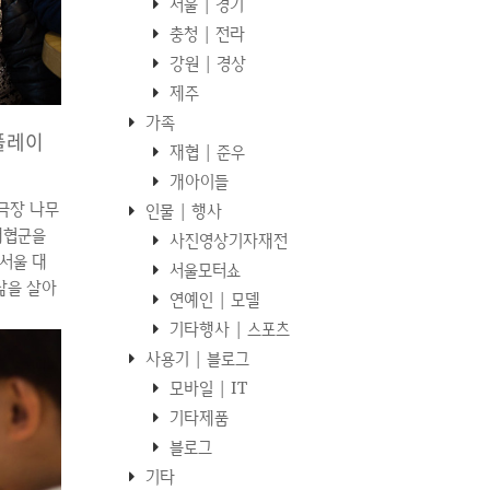
서울 | 경기
충청 | 전라
강원 | 경상
제주
가족
플레이
재협 | 준우
개아이들
극장 나무
인물 | 행사
 재협군을
사진영상기자재전
서울 대
서울모터쇼
삶을 살아
연예인 | 모델
 알고 애
기타행사 | 스포츠
이 + 연
사용기 | 블로그
일 것 같
모바일 | IT
향했습니
기타제품
장 나무와
것이라며 달
블로그
나왔다..ㅠ
기타