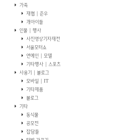
가족
재협 | 준우
개아이들
인물 | 행사
사진영상기자재전
서울모터쇼
연예인 | 모델
기타행사 | 스포츠
사용기 | 블로그
모바일 | IT
기타제품
블로그
기타
동식물
공모전
잡담들
텃밭 가꾸기