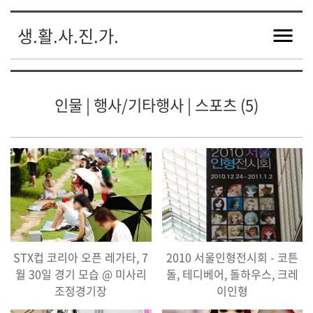
생.활.사.진.가.
인물 | 행사/기타행사 | 스포츠 (5)
STX컵 코리아 오픈 레가타, 7
2010 서울인형전시회 - 코튼
월 30일 경기 모습 @ 미사리
돌, 테디베어, 돌하우스, 크레
조정경기장
이인형