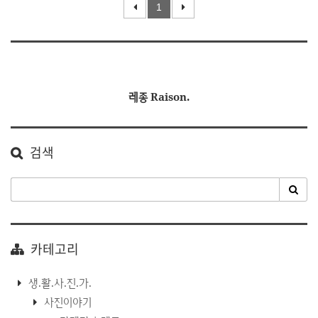
1
레종 Raison.
검색
카테고리
생.활.사.진.가.
사진이야기