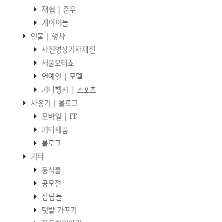
재협 | 준우
개아이들
인물 | 행사
사진영상기자재전
서울모터쇼
연예인 | 모델
기타행사 | 스포츠
사용기 | 블로그
모바일 | IT
기타제품
블로그
기타
동식물
공모전
잡담들
텃밭 가꾸기