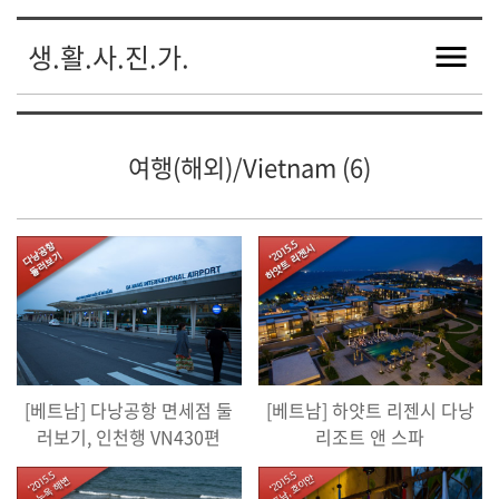
생.활.사.진.가.
여행(해외)/Vietnam (6)
[베트남] 다낭공항 면세점 둘
[베트남] 하얏트 리젠시 다낭
러보기, 인천행 VN430편
리조트 앤 스파