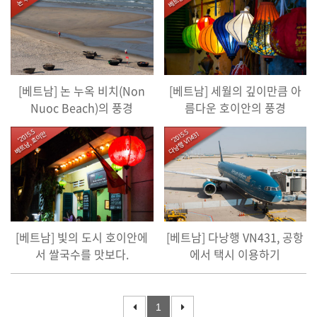
[베트남] 논 누옥 비치(Non
[베트남] 세월의 깊이만큼 아
Nuoc Beach)의 풍경
름다운 호이안의 풍경
[베트남] 빛의 도시 호이안에
[베트남] 다낭행 VN431, 공항
서 쌀국수를 맛보다.
에서 택시 이용하기
1