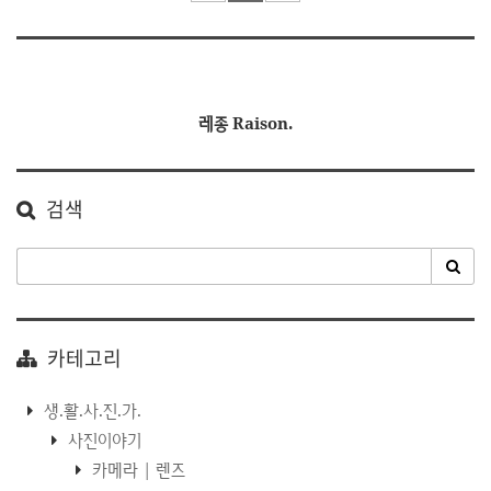
레종 Raison.
검색
카테고리
생.활.사.진.가.
사진이야기
카메라 | 렌즈