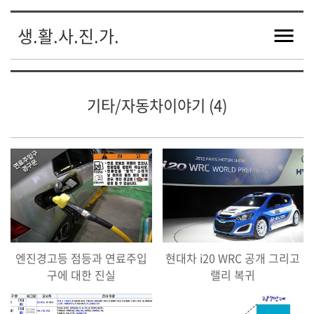
생.활.사.진.가.
기타/자동차이야기 (4)
엔진경고등 점등과 연료주입
현대차 i20 WRC 공개 그리고
구에 대한 진실
랠리 복귀