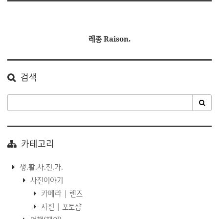
레종 Raison.
검색
카테고리
생.활.사.진.가.
사진이야기
카메라 | 렌즈
사진 | 포토샵