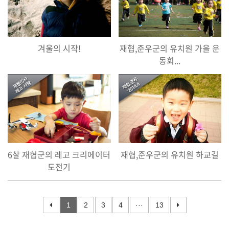
겨울의 시작!
재협,준우군의 유치원 가을 운
동회...
6살 재협군의 레고 크리에이터
재협,준우군의 유치원 하교길
도전기
1
2
3
4
···
13