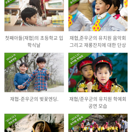
첫째아들(재협)의 초등학교 입
재협,준우군의 유치원 음악회
학식날
그리고 재롱잔치에 대한 단상
재협-준우군의 벚꽃엔딩.
재협/준우군의 유치원 학예회
공연 모습