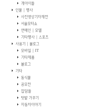
개아이들
인물 | 행사
사진영상기자재전
서울모터쇼
연예인 | 모델
기타행사 | 스포츠
사용기 | 블로그
모바일 | IT
기타제품
블로그
기타
동식물
공모전
잡담들
텃밭 가꾸기
자동차이야기