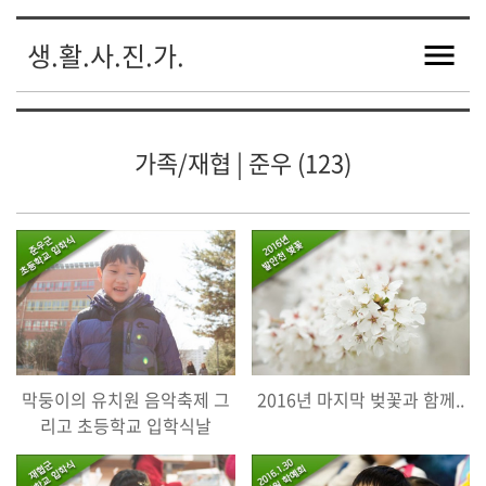
생.활.사.진.가.
가족/재협 | 준우 (123)
막둥이의 유치원 음악축제 그
2016년 마지막 벚꽃과 함께..
리고 초등학교 입학식날