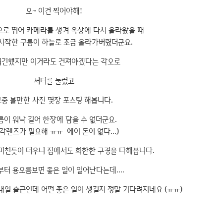
오~ 이건 찍어야해!
으로 뛰어 카메라를 챙겨 옥상에 다시 올라왔을 때
시작한 구름이 하늘로 조금 올라가버렸더군요.
긴했지만 이거라도 건져야겠다는 각오로
셔터를 눌렀고
그중 볼만한 사진 몇장 포스팅 해봅니다.
름이 워낙 길어 한장에 담을 수 없더군요.
각렌즈가 필요해 ㅠㅠ 에이 돈이 없다...)
미친듯이 더우니 집에서도 희한한 구경을 다해봅니다.
터 용오름보면 좋은 일이 일어난다는데....
내일 출근인데 어떤 좋은 일이 생길지 정말 기다려지네요 (ㅠㅠ)