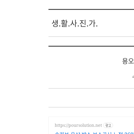
생.활.사.진.가.
용오
https://poursolution.net
광고