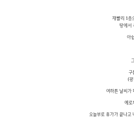
재빨리 1층
땅에서 
아쉽
구
(광
여하튼 날씨가 
예로부
오늘부로 휴가가 끝나고 