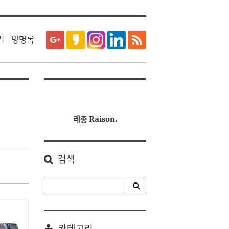
티스토리툴바
기
방명록
레종 Raison.
검색
카테고리