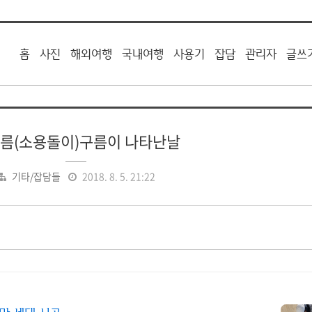
홈
사진
해외여행
국내여행
사용기
잡담
관리자
글쓰
름(소용돌이)구름이 나타난날
기타/잡담들
2018. 8. 5. 21:22