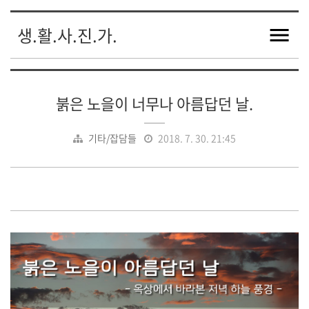
생.활.사.진.가.
붉은 노을이 너무나 아름답던 날.
기타/잡담들
2018. 7. 30. 21:45