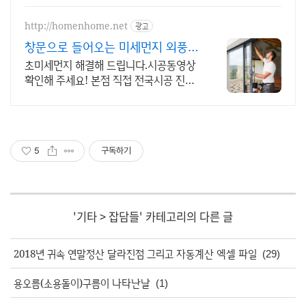
http://homenhome.net
광고
창문으로 들어오는 미세먼지 외풍
차단 시공 전문 홈앤홈
초미세먼지 해결해 드립니다.시공동영상
확인해 주세요! 본점 직접 전국시공 진짜
후기
5
구독하기
'
기타
>
잡담들
' 카테고리의 다른 글
2018년 귀속 연말정산 달라진점 그리고 자동계산 엑셀 파일
(29)
용오름(소용돌이)구름이 나타난날
(1)