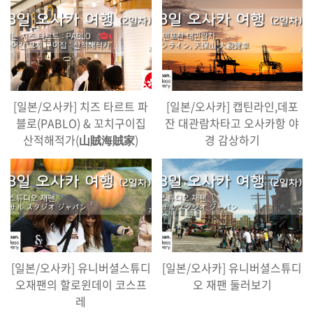
[일본/오사카] 치즈 타르트 파
[일본/오사카] 캡틴라인,데포
블로(PABLO) & 꼬치구이집
잔 대관람차타고 오사카항 야
산적해적가(山賊海賊家)
경 감상하기
[일본/오사카] 유니버셜스튜디
[일본/오사카] 유니버셜스튜디
오재팬의 할로윈데이 코스프
오 재팬 둘러보기
레