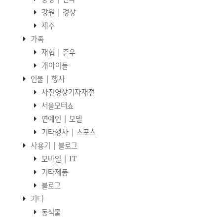
강원 | 경상
제주
가족
재협 | 준우
개아이들
인물 | 행사
사진영상기자재전
서울모터쇼
연예인 | 모델
기타행사 | 스포츠
사용기 | 블로그
모바일 | IT
기타제품
블로그
기타
동식물