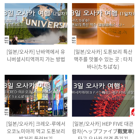
[일본/오사카] 난바역에서 유
[일본/오사카] 도톤보리 특산
니버셜시티역까지 가는 방법
맥주를 맛볼수 있는 곳 : 타치
바나(たちばな)
[일본/오사카] 크레오-루에서
[일본/오사카] HEP FIVE 대관
오코노미야끼 먹고 도톤보리
람차(ヘップファイブ觀覽車)
밤거리 둘러보기
타고 오사카 야경 즐기기