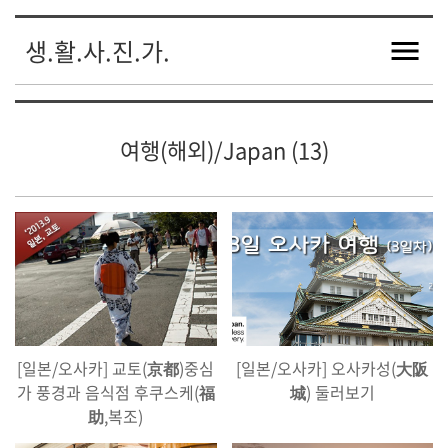
생.활.사.진.가.
여행(해외)/Japan (13)
[일본/오사카] 교토(京都)중심
[일본/오사카] 오사카성(大阪
가 풍경과 음식점 후쿠스케(福
城) 둘러보기
助,복조)