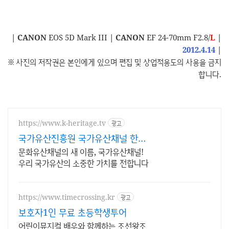
|
CANON
EOS 5D Mark III
|
CANON
EF 24-70mm F2.8/
L
|
2012.4.14
|
※ 사진의 저작권은 본인에게 있으며 편집 및 상업적용도의 사용을 금지
합니다.
https://www.k-heritage.tv
광고
국가유산진흥원 국가유산채널 한국
의 세계유산 영상
문화유산채널의 새 이름, 국가유산채널!
우리 국가유산의 소중한 가치를 전합니다
https://www.timecrossing.kr
광고
보호자1인 무료 초등학생투어
어린이뮤지컬 배우와 함께하는 조선왕조