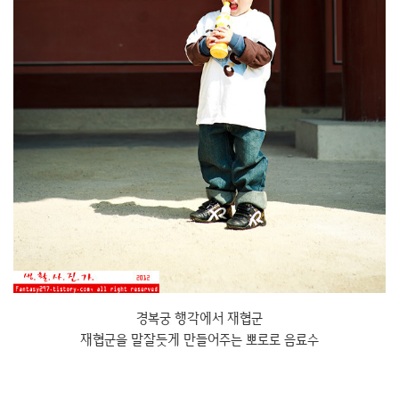
경복궁 행각에서 재협군
재협군을 말잘듯게 만들어주는 뽀로로 음료수