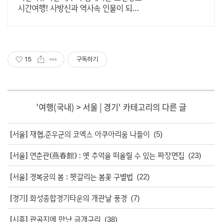
시간여행! 사방신과 역사속 인물이 되어
봐요!
15
구독하기
'
여행(국내)
>
서울 | 경기
' 카테고리의 다른 글
[서울] 재협,준우군의 코엑스 아쿠아리움 나들이
(5)
[서울] 연춘관(燕春館) : 옛 추억을 떠올릴 수 있는 짜장면집
(23)
[서울] 경복궁의 봄 : 헷갈리는 봄꽃 구별법
(22)
[경기] 화성종합경기타운의 개관날 풍경
(7)
[시흥] 관곡지에 만난 금개구리
(38)