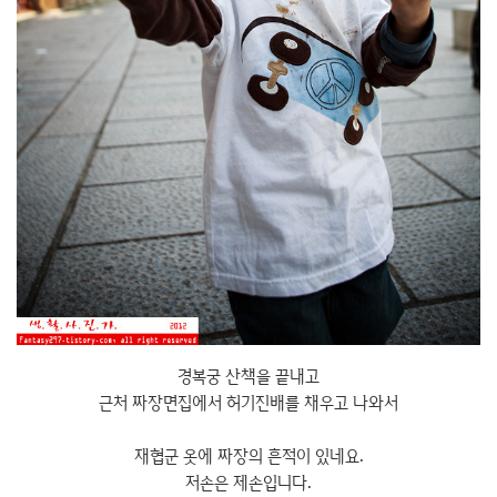
경복궁 산책을 끝내고
근처 짜장면집에서 허기진배를 채우고 나와서
재협군 옷에 짜장의 흔적이 있네요.
저손은 제손입니다.