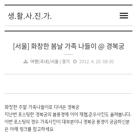
생.활.사.진.가.
[서울] 화창한 봄날 가족 나들이 @ 경복궁
여행(국내)/서울 | 경기
2012. 4. 20. 08:30
화창한 주말 가족나들이로 다녀온 경복궁
지난번 포스팅한 경복궁의 봄풍경에 이어 재협,준우사진도 올려봅니다.
이번 포스팅의 경우 가족사진이 대부분이니 경복궁 풍경이 궁금하신분
은 아래 링크를 참고하세요