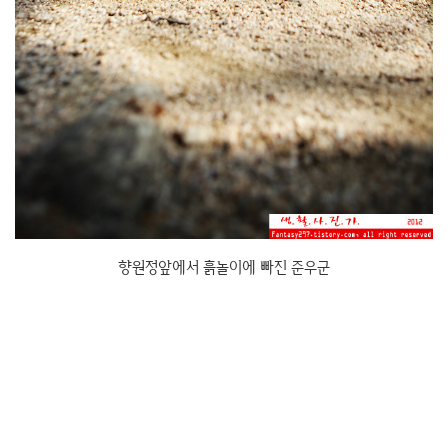
향원정앞에서 흙놀이에 빠진 준우군