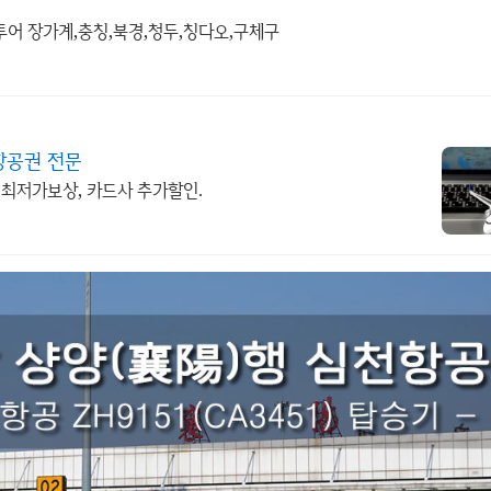
투어 장가계,충칭,북경,청두,칭다오,구체구
항공권 전문
 최저가보상, 카드사 추가할인.