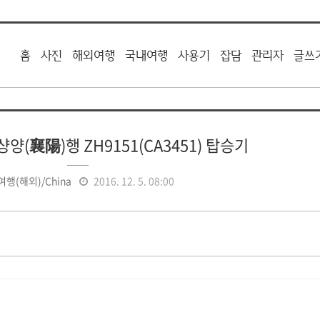
홈
사진
해외여행
국내여행
사용기
잡담
관리자
글쓰
샹양(襄陽)행 ZH9151(CA3451) 탑승기
여행(해외)/China
2016. 12. 5. 08:00