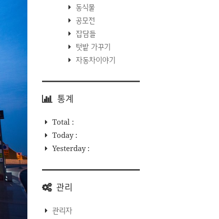
동식물
공모전
잡담들
텃밭 가꾸기
자동차이야기
통계
Total :
Today :
Yesterday :
관리
관리자