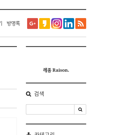
티스토리툴바
기
방명록
레종 Raison.
검색
카테고리