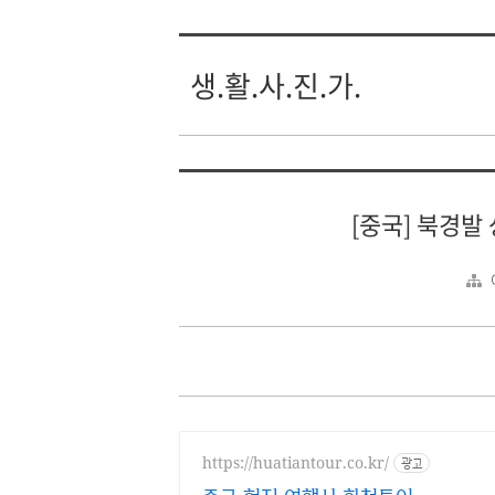
생.활.사.진.가.
[중국] 북경발 
https://huatiantour.co.kr/
광고