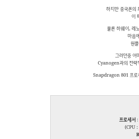
하지만 중국폰의 
이 
물론 하웨이, 레
마음에
원플
그러던중 어마
Cyanogen과의 전
Snapdragon 801
프로세서
(CPU :