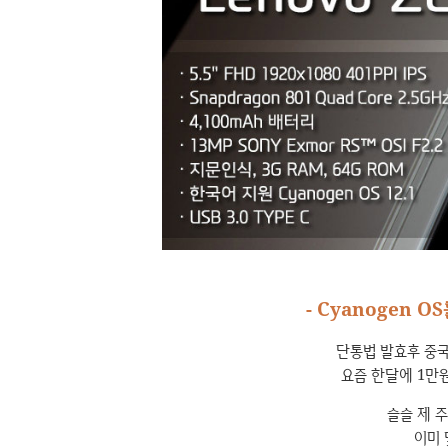
- Cyanogen O
단통법 발효후 중국
요즘 한달에 1만
슬슬 제 
이미 