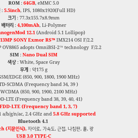
ROM
:
64GB
, eMMC 5.0
면
:
5.5inch
, IPS, 1080x1920(Full HD)
크기
: 77.3x155.7x8.9mm
배터리
:
4,100mAh
, Li-Polymer
anogenMod 12.1
(Android 5.1 Lollipop)
13MP SONY Exmor RS™
IMX214 OSI F/2.2
P OV8865 adopts OmniBSI-2™ technology F/2.2
SIM
:
Nano Dual SIM
색상
: White, Space Gray
무게
: 약175 g
GSM/EDGE (850, 900, 1800, 1900 MHz)
 TD-SCDMA (Frequency band 34, 39 )
 WCDMA (850, 900, 1900, 2100 MHz)
D-LTE (Frequency band 38, 39, 40, 41)
FDD-LTE (Frequency band 1, 3, 7)
1 a/b/g/n/ac, 2.4 GHz and
5.8 GHz supported
Bluetooth 4.1
ch (지문인식
),
자이로, 가속도, 근접, 나침판, 홀, 광
USB 3.0 TYPE-C