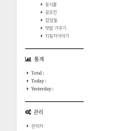
동식물
공모전
잡담들
텃밭 가꾸기
자동차이야기
통계
Total :
Today :
Yesterday :
관리
관리자