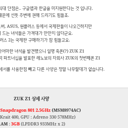
최대 단점은.. 구글앱과 한글을 미지원한다는 것 입니다.
때문에 선뜻 주변에 권해 드리기도 힘들죠.
노버, ASUS, 원플러스 등에서 국제판들이 나오긴하지만
 드는 녀석들은 가격대가 만만치 않더군요.
러스 2는 국제판 구매하기가 참 힘들고요.
어마한 녀석을 발견했으니 일명 죽폰(?) ZUK Z1
략적 파트너십을 발표한 레노보의 자회사 ZUK의 첫번째폰 Z1
 프로세서를 사용한점 빼고 다른 사양은 정말 나무랄데가 없습니다.
ZUK Z1 상세 사양
:
Snapdragon 801
2.5GHz
(MSM8974AC)
 Krait 400, GPU : Adreno 330 578MHz)
RAM
:
3GB
(LPDDR3 933MHz x 2)