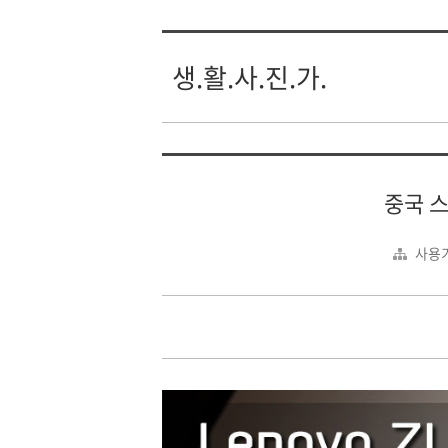
생.활.사.진.가.
중국 스
사용기