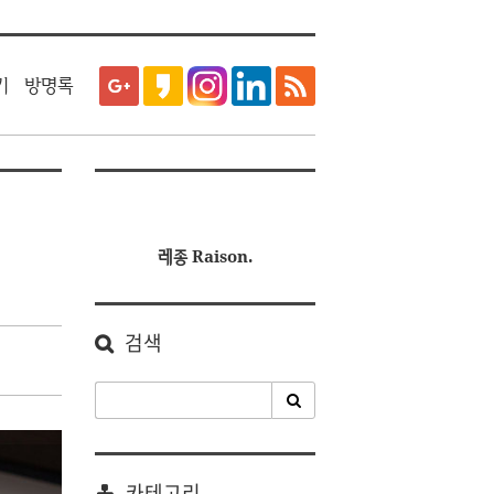
티스토리툴바
기
방명록
레종 Raison.
검색
카테고리