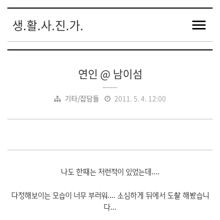
생.활.사.진.가.
연인 @ 남이섬
기타/잡담들
2011. 5. 4. 12:00
나도 한때는 저런적이 있었는데....
다정해보이는 모습이 너무 부러워.... 소심하게 뒤에서 도촬 해봤습니
다...