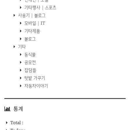
기타행사 | 스포츠
사용기 | 블로그
모바일 | IT
기타제품
블로그
기타
동식물
공모전
잡담들
텃밭 가꾸기
자동차이야기
통계
Total :