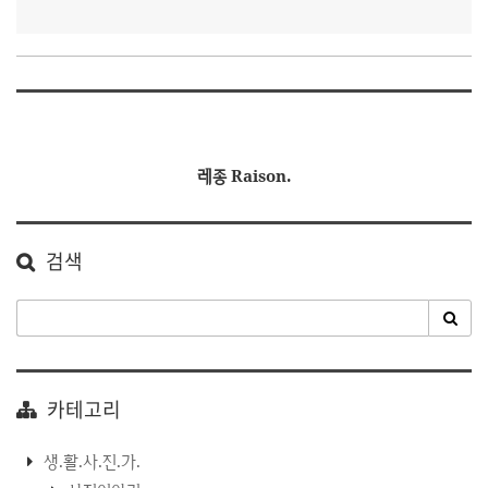
레종 Raison.
검색
카테고리
생.활.사.진.가.