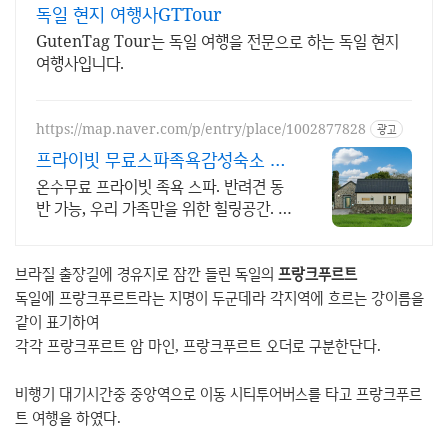
독일 현지 여행사GTTour
GutenTag Tour는 독일 여행을 전문으로 하는 독일 현지
여행사입니다.
https://map.naver.com/p/entry/place/1002877828
광고
프라이빗 무료스파족욕감성숙소 제
주 돌담감성, 반려견 환영
온수무료 프라이빗 족욕 스파. 반려견 동
반 가능, 우리 가족만을 위한 힐링공간. 제
주 이주 10년차 부부가 직접 짓고 꾸민 정
성 가득 감성 스테이, 야외 바베큐
브라질 출장길에 경유지로 잠깐 들린 독일의
프랑크푸르트
독일에 프랑크푸르트라는 지명이 두군데라 각지역에 흐르는 강이름을
같이 표기하여
각각 프랑크푸르트 암 마인, 프랑크푸르트 오더로 구분한단다.
비행기 대기시간중 중앙역으로 이동 시티투어버스를 타고 프랑크푸르
트 여행을 하였다.