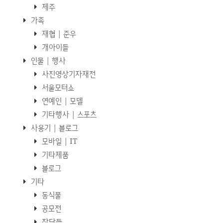
제주
가족
재협 | 준우
개아이들
인물 | 행사
사진영상기자재전
서울모터쇼
연예인 | 모델
기타행사 | 스포츠
사용기 | 블로그
모바일 | IT
기타제품
블로그
기타
동식물
공모전
잡담들