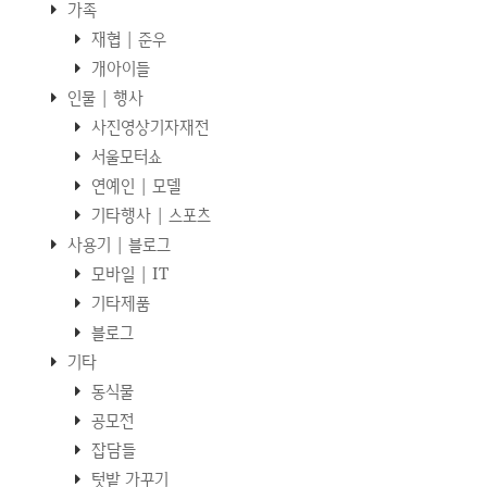
가족
재협 | 준우
개아이들
인물 | 행사
사진영상기자재전
서울모터쇼
연예인 | 모델
기타행사 | 스포츠
사용기 | 블로그
모바일 | IT
기타제품
블로그
기타
동식물
공모전
잡담들
텃밭 가꾸기