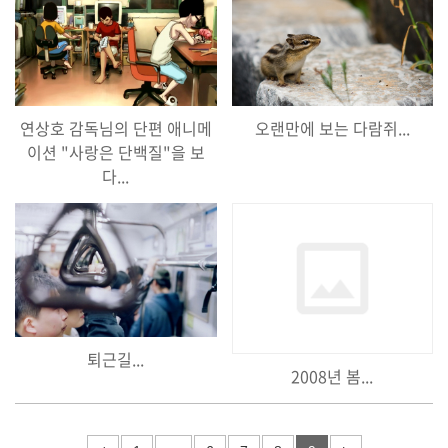
연상호 감독님의 단편 애니메
오랜만에 보는 다람쥐...
이션 "사랑은 단백질"을 보
다...
퇴근길...
2008년 봄...