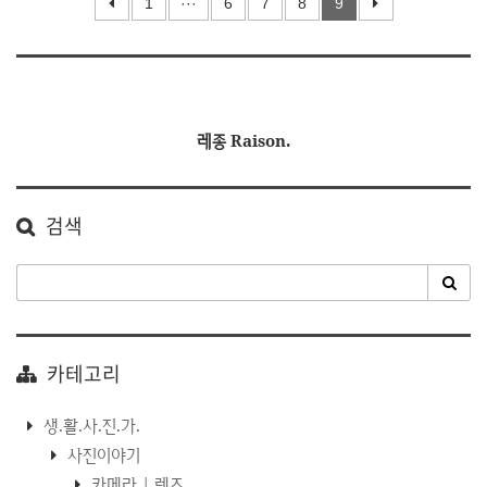
1
···
6
7
8
9
레종 Raison.
검색
카테고리
생.활.사.진.가.
사진이야기
카메라 | 렌즈