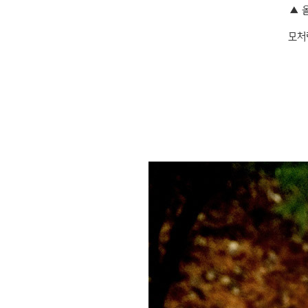
▲ 
모처