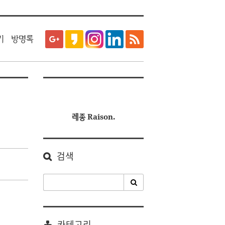
티스토리툴바
기
방명록
레종 Raison.
검색
카테고리