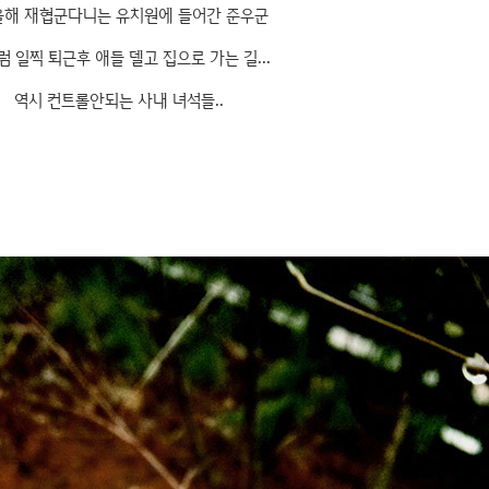
올해 재협군다니는 유치원에 들어간 준우군
럼 일찍 퇴근후 애들 델고 집으로 가는 길...
역시 컨트롤안되는 사내 녀석들..