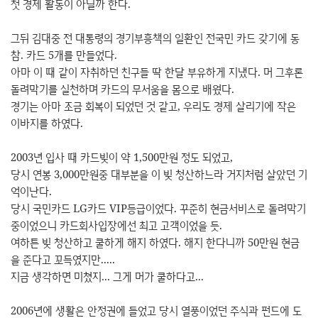
첫 경제 활동이 아닐까 한다.
그뒤 김대중 전 대통령의 경기부흥책의 일환인 전국민 카드 갖기에 동
참. 카드 5개를 만들었다.
아마 이 때 같이 자취하던 친구들 딱 한달 부유하게 지냈다. 머 그후론
돌려막기를 실천하며 카드의 무서움을 몸으로 배웠다.
경기는 아마 조금 회복이 되었던 것 같고, 우리도 경제 살리기에 작은
이바지를 하였다.
2003년 입사 때 카드빚이 약 1,500만원 정도 되었고,
당시 연봉 3,000만원중 대부분을 이 빚 청산하느라 거지처럼 살았던 기
억이난다.
당시 국민카드 LG카드 VIP등급이었다. 꾸준히 현금서비스로 돌려막기
중이었으니 카드회사입장에선 최고 고객이었을 듯.
여하튼 빚 청산하고 쿨하게 해지 하였다. 해지 한다니까 50만원 현금
을 준다고 꼬득였지만.....
지금 생각하면 미쳤지... 그게 머가 쿨하다고...
2006년에 생활은 안정권에 들었고 당시 열풍이었던 주식과 펀드에 도