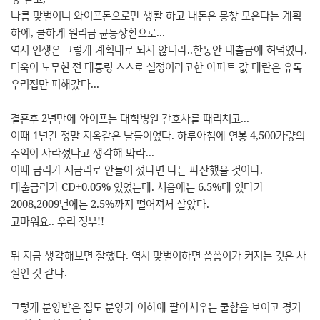
나름 맞벌이니 와이프돈으로만 생활 하고 내돈은 몽창 모은다는 계획
하에, 쿨하게 원리금 균등상환으로...
역시 인생은 그렇게 계획대로 되지 않더라..한동안 대출금에 허덕였다.
더욱이 노무현 전 대통령 스스로 실정이라고한 아파트 값 대란은 유독
우리집만 피해갔다...
결혼후 2년만에 와이프는 대학병원 간호사를 때리치고...
이때 1년간 정말 지옥같은 날들이었다. 하루아침에 연봉 4,500가량의
수익이 사라졌다고 생각해 봐라...
이때 금리가 저금리로 안들어 섰다면 나는 파산했을 것이다.
대출금리가 CD+0.05% 였었는데. 처음에는 6.5%대 였다가
2008,2009년에는 2.5%까지 떨어져서 살았다.
고마워요.. 우리 정부!!
뭐 지금 생각해보면 잘했다. 역시 맞벌이하면 씀씀이가 커지는 것은 사
실인 것 같다.
그렇게 분양받은 집도 분양가 이하에 팔아치우는 쿨함을 보이고 경기