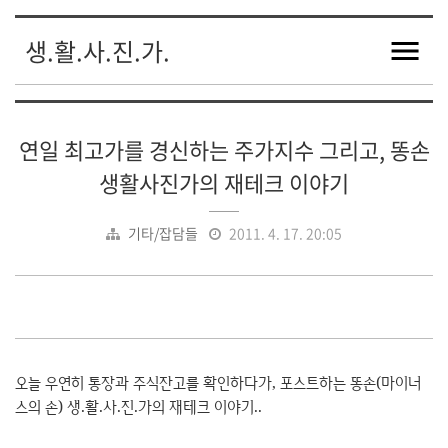
생.활.사.진.가.
연일 최고가를 경신하는 주가지수 그리고, 똥손
생활사진가의 재테크 이야기
기타/잡담들
2011. 4. 17. 20:05
오늘 우연히 통장과 주식잔고를 확인하다가, 포스트하는 똥손(마이너
스의 손) 생.활.사.진.가의 재테크 이야기..