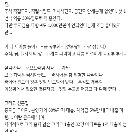
전.
주식 직접투자, 적립식펀드, 거치식펀드, 금펀드 안해본게 없었다. 첫 1
년 수익을 30%정도로 꽤 좋았다.
다만 투자금을 다합쳐도 1,000만원이 안되었다는게 조금 흠이었지
만...
이 뒤 재미를 들이고 조금 공부해서(선무당이 사람 잡는다)
주식, 금, 원자재의 상관관계를 파악하고 나름 안전하게 골고루 투자..
잘나가다... 서브프라임 사태..... 아놔...
그중 최악은 러시아펀드.... 러시아는 참 위험한 나라이다....
러이아 펀드의 경우 정말 반토막이 났다... 주식도 개폭락...
이상황에서 필요한 결혼자금... 정말 눈물을 머금고 다 환매 했다...
그리고 신혼집
중도금 무이자, 분양가의 80%까지 대출, 계약금 5%만 내고 내집 마
련.... 이란 문구에 낚여
지리적으로 그리 좋지 않은 그리고 1층인 32평 아파트를 1억 대출에 분
양 받고,