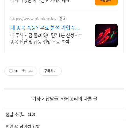
https://www.plankor.kr/
광고
내 종목 폭등? 무료 분석 가입즉시
무료리포트 100%
내 주식 지금 물려 있다면? 1분 신청으로
종목 진단 및 급등 전망 무료 분석!
18
구독하기
'
기타
>
잡담들
' 카테고리의 다른 글
봄날 소경...
(18)
연인 @ 남이섬
(20)