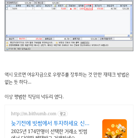
역시 모르면 여유자금으로 우량주를 장투하는 것 만한 재테크 방법은
없는 듯 하다...
이상 평범한 직딩의 넉두리 였다.
http://m.bithumb.com
광고
늦기전에 빗썸에서 투자하세요 신규
가입 시 5만원 혜택
2025년 174만명이 선택한 거래소 빗썸
에서 다양한 혜택받고 거래하세요