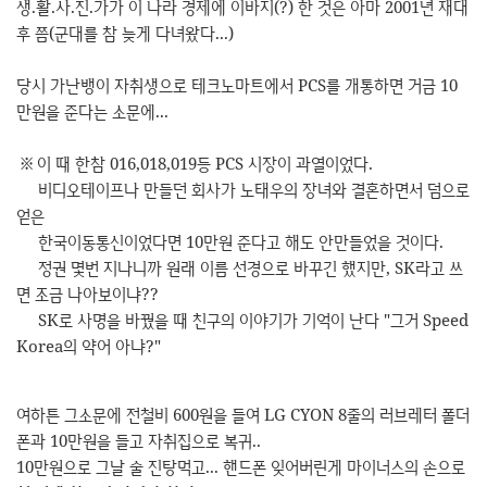
생.활.사.진.가가 이 나라 경제에 이바지(?) 한 것은 아마 2001년 재대
후 쯤(군대를 참 늦게 다녀왔다...)
당시 가난뱅이 자취생으로 테크노마트에서 PCS를 개통하면 거금 10
만원을 준다는 소문에...
※ 이 때 한참 016,018,019등 PCS 시장이 과열이었다.
비디오테이프나 만들던 회사가 노태우의 장녀와 결혼하면서 덤으로
얻은
한국이동통신이었다면 10만원 준다고 해도 안만들었을 것이다.
정권 몇번 지나니까 원래 이름 선경으로 바꾸긴 했지만, SK라고 쓰
면 조금 나아보이냐??
SK로 사명을 바꿨을 때 친구의 이야기가 기억이 난다 "그거 Speed
Korea의 약어 아냐?"
여하튼 그소문에 전철비 600원을 들여 LG CYON 8줄의 러브레터 폴더
폰과 10만원을 들고 자취집으로 복귀..
10만원으로 그날 술 진탕먹고... 핸드폰 잊어버린게 마이너스의 손으로