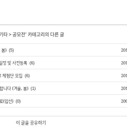
기타
>
공모전
' 카테고리의 다른 글
 봄)
20
(5)
 일정 및 사전등록
20
(6)
L2 체험단 모집
20
(6)
니다 (겨울, 봄)
20
(1)
료(입선)
20
(0)
이 글을 공유하기