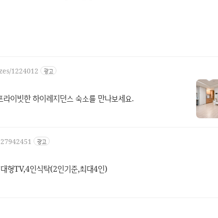
izes/1224012
광고
프라이빗한 하이레지던스 숙소를 만나보세요.
1527942451
광고
5대형TV,4인식탁(2인기준,최대4인)