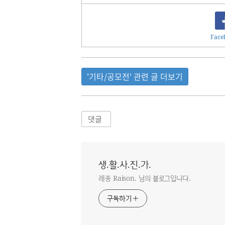
Face
'기타/공모전' 관련 글 더보기
댓글
생.활.사.진.가.
레종 Raison. 님의 블로그입니다.
구독하기