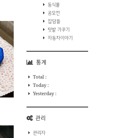
동식물
공모전
잡담들
텃밭 가꾸기
자동차이야기
통계
Total :
Today :
Yesterday :
관리
관리자