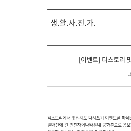
생.활.사.진.가.
[이벤트] 티스토리 
티스토리에서 맛집지도 다시쓰기 이벤트를 하네
얼마전에 간 인천차이나타운내 공화춘으로 응보