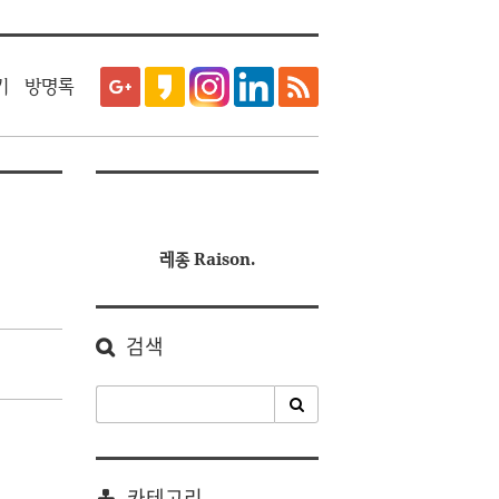
티스토리툴바
기
방명록
레종 Raison.
검색
카테고리